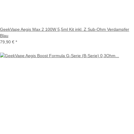
GeekVape Aegis Max 2 100W 5,5ml Kit inkl. Z Sub-Ohm Verdampfer
Blau
79,90 €
*