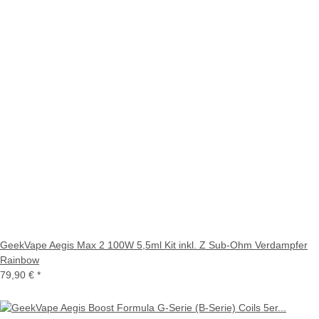
GeekVape Aegis Max 2 100W 5,5ml Kit inkl. Z Sub-Ohm Verdampfer
Rainbow
79,90 €
*