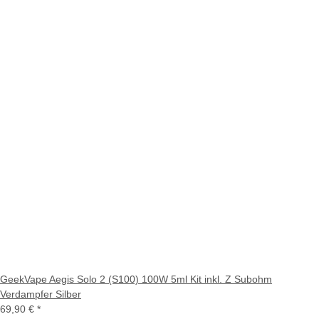
GeekVape Aegis Solo 2 (S100) 100W 5ml Kit inkl. Z Subohm
Verdampfer Silber
69,90 €
*