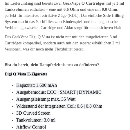
Im Lieferumfang sind bereits zwei
GeekVape Q Cartridges
mit je
3 ml
Tankvolumen
enthalten – eine mit
0,6 Ohm
und eine mit
0,8 Ohm
,
perfekt für intensive, restriktive Züge (RDL). Das einfache
Side-Filling-
System
macht das Nachfüllen zum Kinderspiel, und die magnetische
Verbindung zwischen Cartridge und Akku sorgt für einen sicheren Halt.
Das GeekVape Digi Q Vista ist nicht nur mit den mitgelieferten 3 ml
Cartridges kompatibel, sondern auch mit den separat erhältlichen 2 ml
Versionen, was dir noch mehr Flexibilität bietet.
Bist du bereit, dein Dampferlebnis neu zu definieren?
Digi Q Vista E-Zigarette
Kapazität: 1.600 mAh
Ausgabemodus: ECO | SMART | DYNAMIC
Ausgangsleistung: max. 35 Watt
Widerstand der integrierten Coil: 0,6 | 0,8 Ohm
3D Curved Screen
Tankvolumen: 3,0 ml
Airflow Control