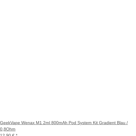
GeekVape Wenax M1 2ml 800mAh Pod System Kit Gradient Blau /
0,8Ohm
12,90 €
*