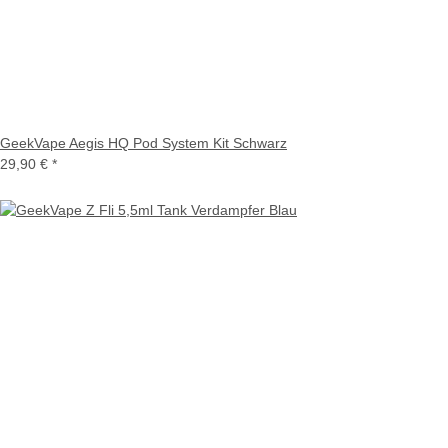
GeekVape Aegis HQ Pod System Kit Schwarz
29,90 €
*