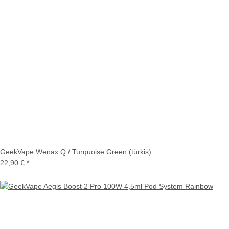
GeekVape Wenax Q / Turquoise Green (türkis)
22,90 €
*