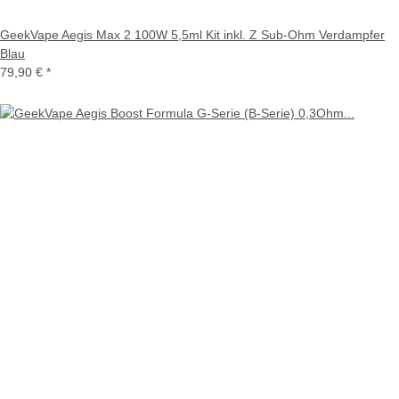
GeekVape Aegis Max 2 100W 5,5ml Kit inkl. Z Sub-Ohm Verdampfer
Blau
79,90 €
*