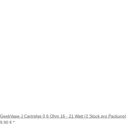
GeekVape J Cartridge 0,6 Ohm 16 - 21 Watt (2 Stück pro Packung)
9,90 €
*