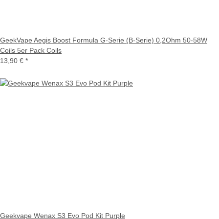
GeekVape Aegis Boost Formula G-Serie (B-Serie) 0,2Ohm 50-58W
Coils 5er Pack Coils
13,90 €
*
Geekvape Wenax S3 Evo Pod Kit Purple