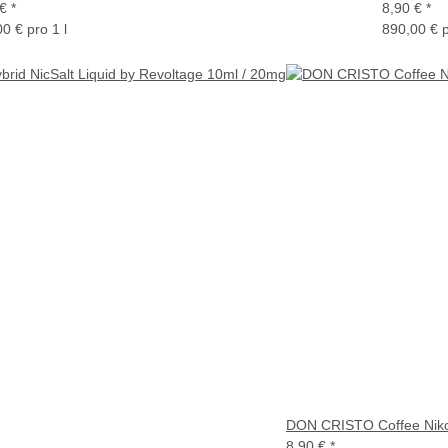
 €
*
8,90 €
*
0 € pro 1 l
890,00 € p
DON CRISTO Coffee Nikot
8,90 €
*