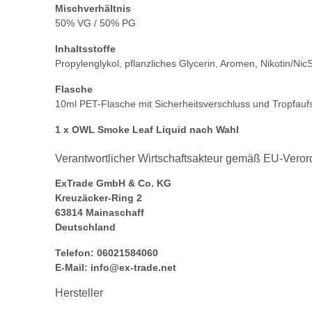
Mischverhältnis
50% VG / 50% PG
Inhaltsstoffe
Propylenglykol, pflanzliches Glycerin, Aromen, Nikotin/NicS
Flasche
10ml PET-Flasche mit Sicherheitsverschluss und Tropfauf
1 x OWL Smoke Leaf Liquid nach Wahl
Verantwortlicher Wirtschaftsakteur gemäß EU-Vero
ExTrade GmbH & Co. KG
Kreuzäcker-Ring 2
63814 Mainaschaff
Deutschland
Telefon: 06021584060
E-Mail: info@ex-trade.net
Hersteller