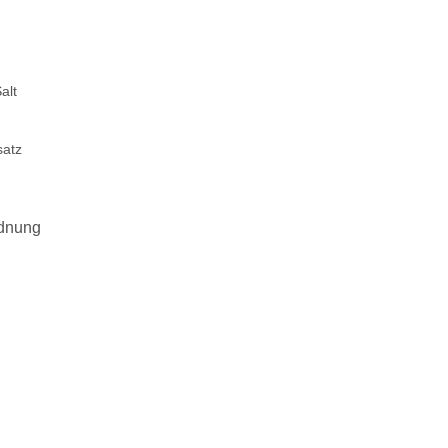
alt
satz
rdnung