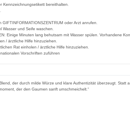
er Kennzeichnungsetikett bereithalten.
.
in GIFTINFORMATIONSZENTRUM oder Arzt anrufen.
l Wasser und Seife waschen.
Einige Minuten lang behutsam mit Wasser spülen. Vorhandene Kontakt
n / ärztliche Hilfe hinzuziehen.
ichen Rat einholen / ärztliche Hilfe hinzuziehen.
 nationalen Vorschriften zuführen
Blend, der durch milde Würze und klare Authentizität überzeugt. Statt a
kmoment, der den Gaumen sanft umschmeichelt.“