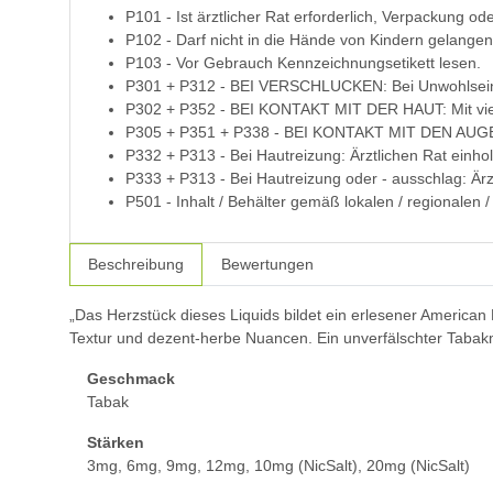
P101 - Ist ärztlicher Rat erforderlich, Verpackung od
P102 - Darf nicht in die Hände von Kindern gelangen
P103 - Vor Gebrauch Kennzeichnungsetikett lesen.
P301 + P312 - BEI VERSCHLUCKEN: Bei Unwohlse
P302 + P352 - BEI KONTAKT MIT DER HAUT: Mit vie
P305 + P351 + P338 - BEI KONTAKT MIT DEN AUGEN: 
P332 + P313 - Bei Hautreizung: Ärztlichen Rat einhole
P333 + P313 - Bei Hautreizung oder - ausschlag: Ärztl
P501 - Inhalt / Behälter gemäß lokalen / regionalen /
Beschreibung
Bewertungen
„Das Herzstück dieses Liquids bildet ein erlesener American 
Textur und dezent-herbe Nuancen. Ein unverfälschter Taba
Geschmack
Tabak
Stärken
3mg, 6mg, 9mg, 12mg, 10mg (NicSalt), 20mg (NicSalt)