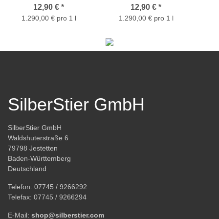
Makrone Aroma 10ml
Aroma 10ml
Niko
12,90 €
*
12,90 €
*
1.290,00 € pro 1 l
1.290,00 € pro 1 l
SilberStier GmbH
SilberStier GmbH
Waldshuterstraße 6
79798 Jestetten
Baden-Württemberg
Deutschland
Telefon:
07745 / 9266292
Telefax:
07745 / 9266294
E-Mail:
shop@silberstier.com