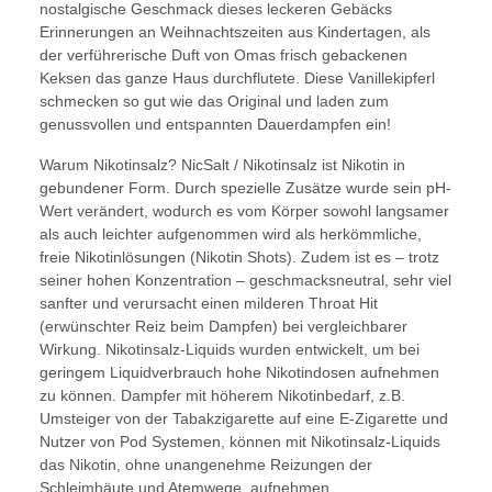
nostalgische Geschmack dieses leckeren Gebäcks
Erinnerungen an Weihnachtszeiten aus Kindertagen, als
der verführerische Duft von Omas frisch gebackenen
Keksen das ganze Haus durchflutete. Diese Vanillekipferl
schmecken so gut wie das Original und laden zum
genussvollen und entspannten Dauerdampfen ein!
Warum Nikotinsalz? NicSalt / Nikotinsalz ist Nikotin in
gebundener Form. Durch spezielle Zusätze wurde sein pH-
Wert verändert, wodurch es vom Körper sowohl langsamer
als auch leichter aufgenommen wird als herkömmliche,
freie Nikotinlösungen (Nikotin Shots). Zudem ist es – trotz
seiner hohen Konzentration – geschmacksneutral, sehr viel
sanfter und verursacht einen milderen Throat Hit
(erwünschter Reiz beim Dampfen) bei vergleichbarer
Wirkung. Nikotinsalz-Liquids wurden entwickelt, um bei
geringem Liquidverbrauch hohe Nikotindosen aufnehmen
zu können. Dampfer mit höherem Nikotinbedarf, z.B.
Umsteiger von der Tabakzigarette auf eine E-Zigarette und
Nutzer von Pod Systemen, können mit Nikotinsalz-Liquids
das Nikotin, ohne unangenehme Reizungen der
Schleimhäute und Atemwege, aufnehmen.