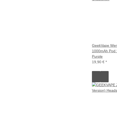
GeekVape Wen
1000mAh Pod S
Purple
19,90 €
*