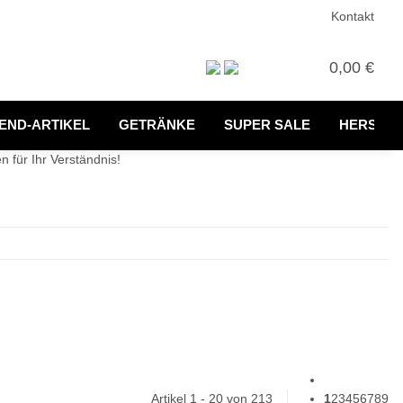
Kontakt
0,00 €
END-ARTIKEL
GETRÄNKE
SUPER SALE
HERSTEL
 für Ihr Verständnis!
Artikel 1 - 20 von 213
1
2
3
4
5
6
7
8
9