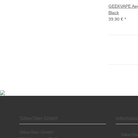
GEEKVAPE Aeg
Black
39,90 €
*
SilberStier GmbH
Informati
SilberStier GmbH
SilberSt