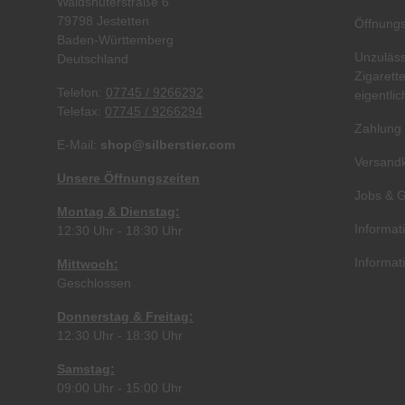
Waldshuterstraße 6
79798 Jestetten
Öffnungs
Baden-Württemberg
Unzuläss
Deutschland
Zigarett
Telefon:
07745 / 9266292
eigentli
Telefax:
07745 / 9266294
Zahlung
E-Mail:
shop@silberstier.com
Versandk
Unsere Öffnungszeiten
Jobs & G
Montag & Dienstag:
Informat
12:30 Uhr - 18:30 Uhr
Informat
Mittwoch:
Geschlossen
Donnerstag & Freitag:
12:30 Uhr - 18:30 Uhr
Samstag:
09:00 Uhr - 15:00 Uhr