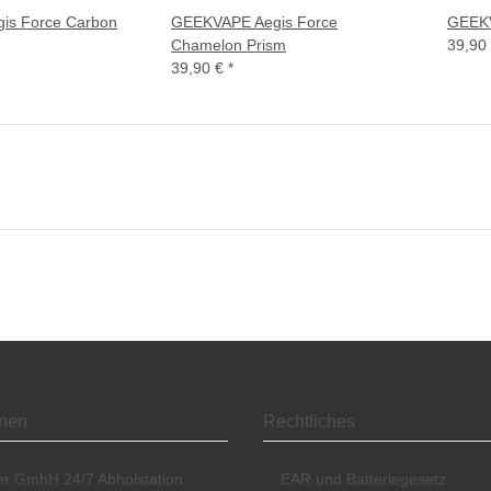
is Force Carbon
GEEKVAPE Aegis Force
GEEKV
Chamelon Prism
39,90
39,90 €
*
onen
Rechtliches
ier GmbH 24/7 Abholstation
EAR und Batteriegesetz