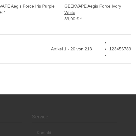
APE Aegis Force Iris Purple
GEEKVAPE Aegis Force Ivory
 €
*
White
39,90 €
*
Artikel 1 - 20 von 213
1
2
3
4
5
6
7
8
9
Service
Kontakt