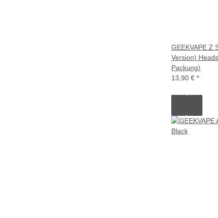
GEEKVAPE Z S
Version) Heads
Packung)
13,90 €
*