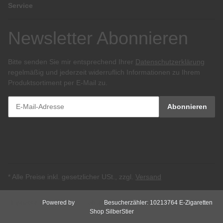
Service
Newsletter Abonnieren
Bitte senden Sie mir entsprechend Ihrer
Datenschutzerklärung
regelmäßig und jederzeit widerruflich Informationen zu Ihrem
Produktsortiment per E-Mail zu.
Abonnieren
* Alle Preise inkl. gesetzlicher USt., zzgl.
Versand
Impressum
Powered by
JTL-Shop
Besucherzähler: 10213764
E-Zigaretten
Shop SilberStier