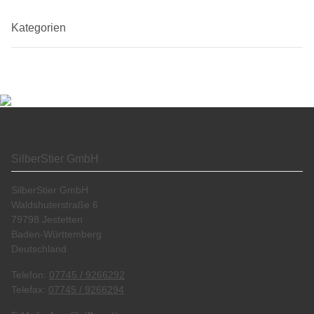
Kategorien
SilberStier GmbH
SilberStier GmbH
Waldshuterstraße 6
79798 Jestetten
Baden-Württemberg
Deutschland
Telefon:
07745 / 9266292
Telefax:
07745 / 9266294