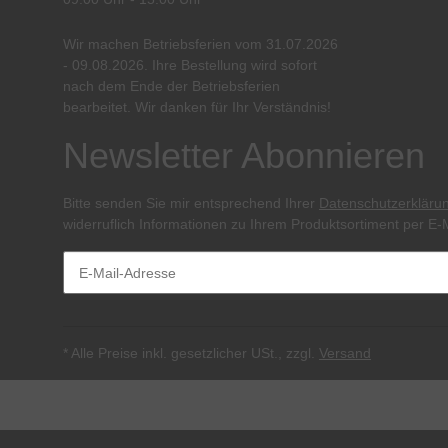
Wir machen Betriebsferien vom 31.07.2026
- 09.08.2026. Ihre Bestellung wird sofort
nach dem Ende der Betriebsferien
bearbeitet. Wir danken für Ihr Verständnis!
Newsletter Abonnieren
Bitte senden Sie mir entsprechend Ihrer
Datenschutzerkläru
widerruflich Informationen zu Ihrem Produktsortiment per E-M
* Alle Preise inkl. gesetzlicher USt., zzgl.
Versand