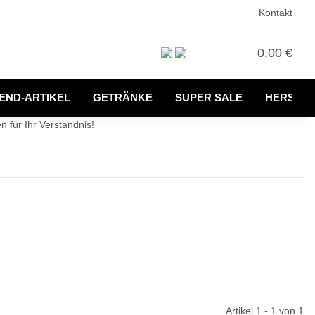
Kontakt
0,00 €
END-ARTIKEL
GETRÄNKE
SUPER SALE
HERSTEL
 für Ihr Verständnis!
Artikel 1 - 1 von 1