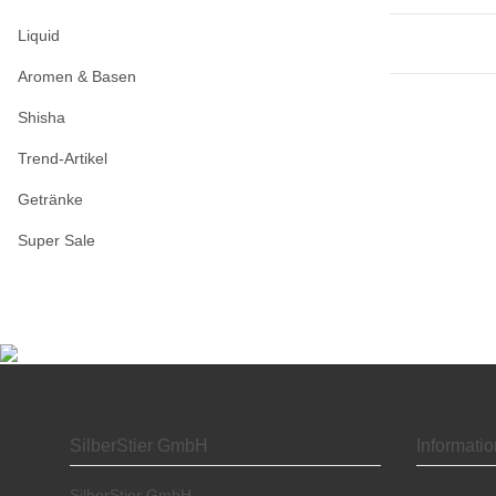
Liquid
Aromen & Basen
Shisha
Trend-Artikel
Getränke
Super Sale
SilberStier GmbH
Informati
SilberStier GmbH