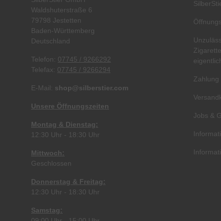
SilberSt
Waldshuterstraße 6
79798 Jestetten
Öffnungs
Baden-Württemberg
Unzuläss
Deutschland
Zigarett
Telefon:
07745 / 9266292
eigentli
Telefax:
07745 / 9266294
Zahlung
E-Mail:
shop@silberstier.com
Versandk
Unsere Öffnungszeiten
Jobs & G
Montag & Dienstag:
Informat
12:30 Uhr - 18:30 Uhr
Informat
Mittwoch:
Geschlossen
Donnerstag & Freitag:
12:30 Uhr - 18:30 Uhr
Samstag:
09:00 Uhr - 15:00 Uhr