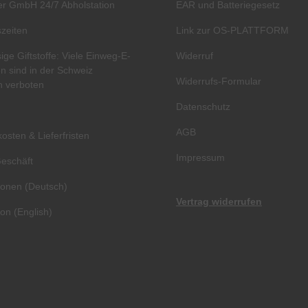
ier GmbH 24/7 Abholstation
EAR und Batteriegesetz
zeiten
Link zur OS-PLATTFORM
ige Giftstoffe: Viele Einweg-E-
Widerruf
en sind in der Schweiz
Widerrufs-Formular
ch verboten
Datenschutz
AGB
osten & Lieferfristen
Impressum
eschäft
ionen (Deutsch)
Vertrag widerrufen
ion (English)