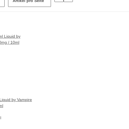
Artikel pro Seite
Liquid by Vampire
ml
l