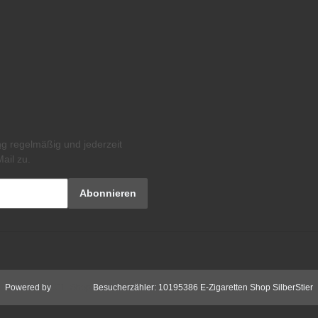
ng
regelmäßig und jederzeit
ail zu.
Abonnieren
Powered by
JTL-Shop
Besucherzähler: 10195386
E-Zigaretten Shop SilberStier