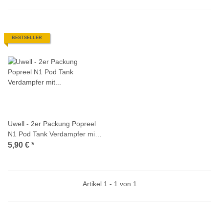
BESTSELLER
Uwell - 2er Packung Popreel
N1 Pod Tank Verdampfer mit
2ml Füllvolumen
5,90 €
*
Artikel 1 - 1 von 1