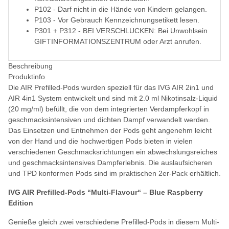
P102 - Darf nicht in die Hände von Kindern gelangen.
P103 - Vor Gebrauch Kennzeichnungsetikett lesen.
P301 + P312 - BEI VERSCHLUCKEN: Bei Unwohlsein
GIFTINFORMATIONSZENTRUM oder Arzt anrufen.
Beschreibung
Produktinfo
Die AIR Prefilled-Pods wurden speziell für das IVG AIR 2in1 und
AIR 4in1 System entwickelt und sind mit 2.0 ml Nikotinsalz-Liquid
(20 mg/ml) befüllt, die von dem integrierten Verdampferkopf in
geschmacksintensiven und dichten Dampf verwandelt werden.
Das Einsetzen und Entnehmen der Pods geht angenehm leicht
von der Hand und die hochwertigen Pods bieten in vielen
verschiedenen Geschmacksrichtungen ein abwechslungsreiches
und geschmacksintensives Dampferlebnis. Die auslaufsicheren
und TPD konformen Pods sind im praktischen 2er-Pack erhältlich.
IVG AIR Prefilled-Pods “Multi-Flavour“ – Blue Raspberry
Edition
Genieße gleich zwei verschiedene Prefilled-Pods in diesem Multi-