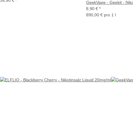
34,90 €
*
GeekVape - Geekit - Niko
8,90 €
*
890,00 € pro 1 l