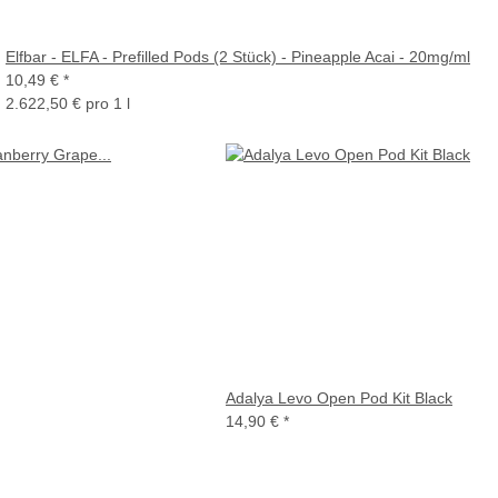
Elfbar - ELFA - Prefilled Pods (2 Stück) - Pineapple Acai - 20mg/ml
10,49 €
*
2.622,50 € pro 1 l
Adalya Levo Open Pod Kit Black
14,90 €
*