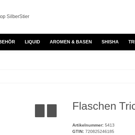
BEHÖR
LIQUID
AROMEN & BASEN
SHISHA
TR
Flaschen Tri
Artikelnummer:
5413
GTIN:
720825246185