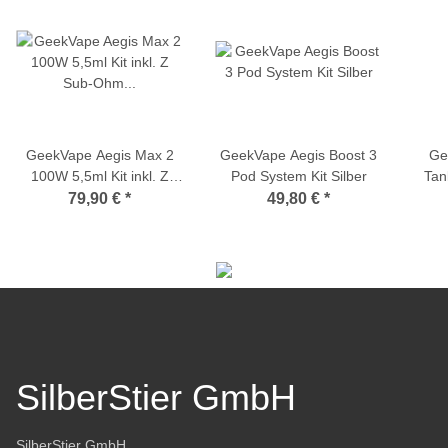
GeekVape Aegis Max 2
GeekVape Aegis Boost 3
Ge
100W 5,5ml Kit inkl. Z
Pod System Kit Silber
Tan
Sub-Ohm Verdampfer Rot
79,90 €
*
49,80 €
*
SilberStier GmbH
SilberStier GmbH