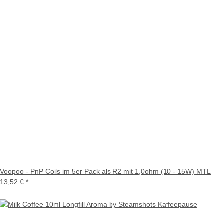
Voopoo - PnP Coils im 5er Pack als R2 mit 1,0ohm (10 - 15W) MTL
13,52 €
*