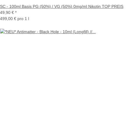
SC - 100ml Basis PG (50%) / VG (50%) 0mg/ml Nikotin TOP PREIS
49,90 €
*
499,00 € pro 1 l