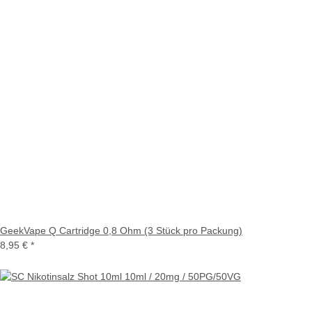
GeekVape Q Cartridge 0,8 Ohm (3 Stück pro Packung)
8,95 €
*