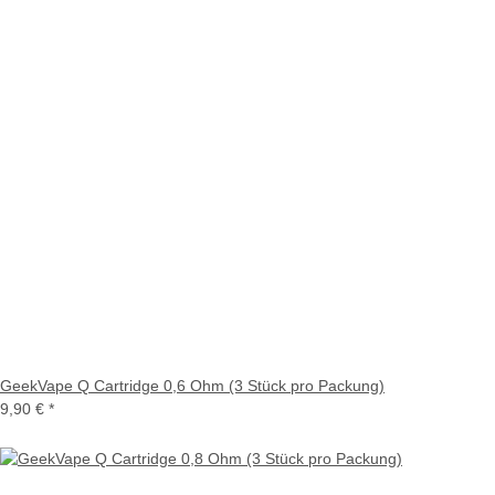
GeekVape Q Cartridge 0,6 Ohm (3 Stück pro Packung)
9,90 €
*