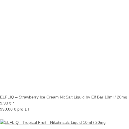
ELFLIQ – Strawberry Ice Cream NicSalt Liquid by Elf Bar 10ml / 20mg
9,90 €
*
990,00 € pro 1 l