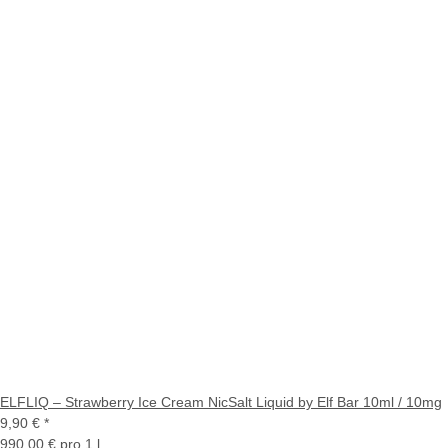
ELFLIQ – Strawberry Ice Cream NicSalt Liquid by Elf Bar 10ml / 10mg
9,90 €
*
990,00 € pro 1 l