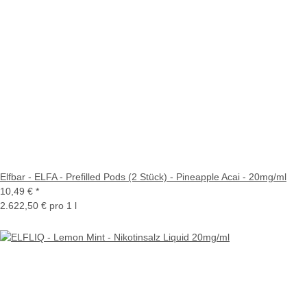
Elfbar - ELFA - Prefilled Pods (2 Stück) - Pineapple Acai - 20mg/ml
10,49 €
*
2.622,50 € pro 1 l