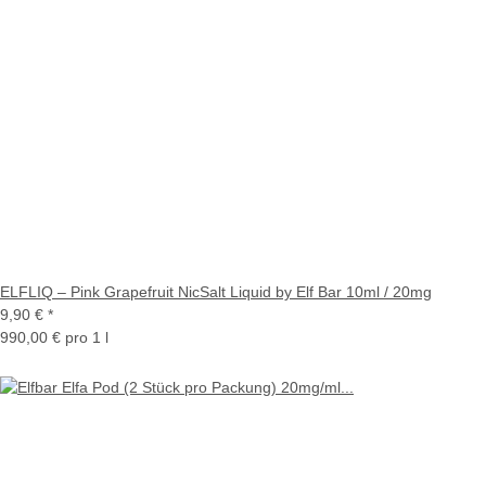
ELFLIQ – Pink Grapefruit NicSalt Liquid by Elf Bar 10ml / 20mg
9,90 €
*
990,00 € pro 1 l