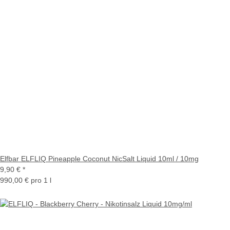
Elfbar ELFLIQ Pineapple Coconut NicSalt Liquid 10ml / 10mg
9,90 €
*
990,00 € pro 1 l