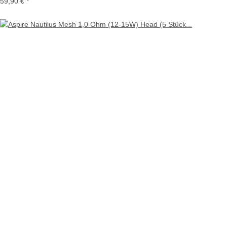
59,90 €
*