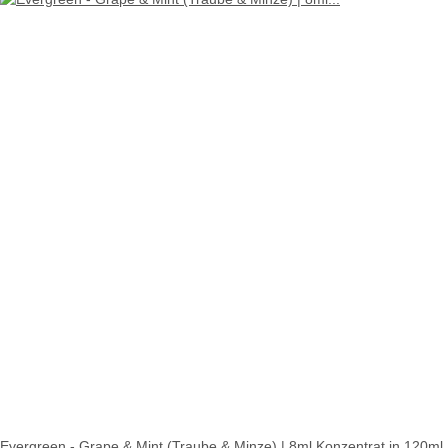
Evergreen - Grape & Mint (Traube & Minze) | 8ml Konzentrat in 120ml