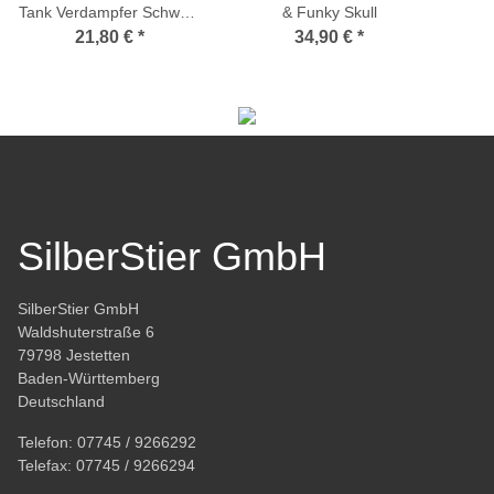
Tank Verdampfer Schwarz
& Funky Skull
24mm
21,80 €
*
34,90 €
*
SilberStier GmbH
SilberStier GmbH
Waldshuterstraße 6
79798 Jestetten
Baden-Württemberg
Deutschland
Telefon:
07745 / 9266292
Telefax:
07745 / 9266294