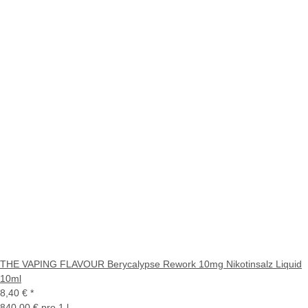
THE VAPING FLAVOUR Berycalypse Rework 10mg Nikotinsalz Liquid
10ml
8,40 €
*
840,00 € pro 1 l