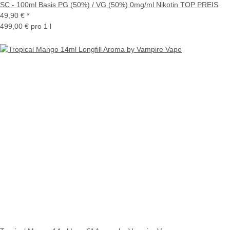
SC - 100ml Basis PG (50%) / VG (50%) 0mg/ml Nikotin TOP PREIS
49,90 €
*
499,00 € pro 1 l