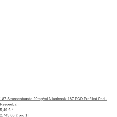
187 Strassenbande 20mg/ml Nikotinsalz 187 POD Prefilled Pod -
Reeperbahn
5,49 €
*
2.745,00 € pro 1 l