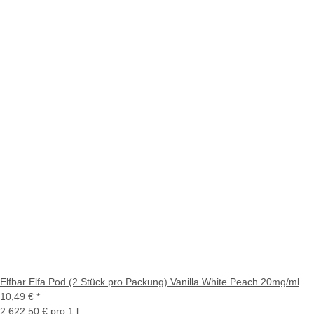
Elfbar Elfa Pod (2 Stück pro Packung) Vanilla White Peach 20mg/ml
10,49 €
*
2.622,50 € pro 1 l