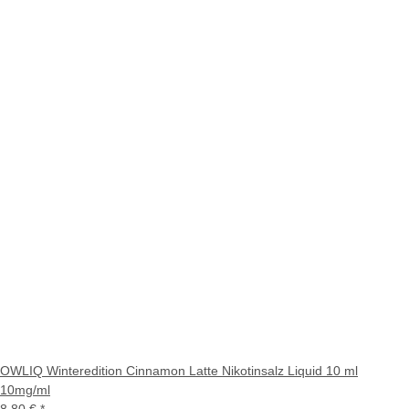
OWLIQ Winteredition Cinnamon Latte Nikotinsalz Liquid 10 ml
10mg/ml
8,80 €
*